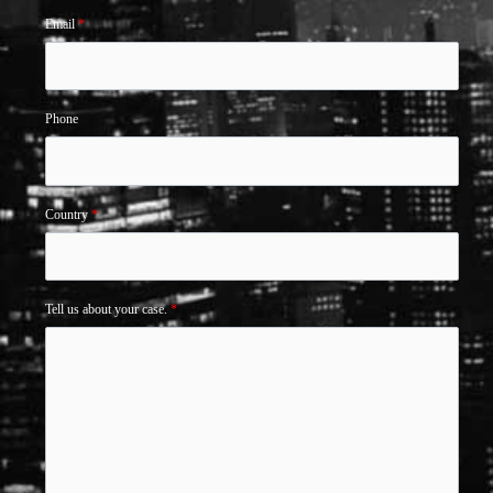
Email
*
Phone
Country
*
Tell us about your case.
*