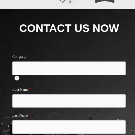
CONTACT US NOW
Company
?
First Name
*
Last Name
*