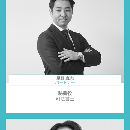
星野 真志
パートナー
秘書役
司法書士