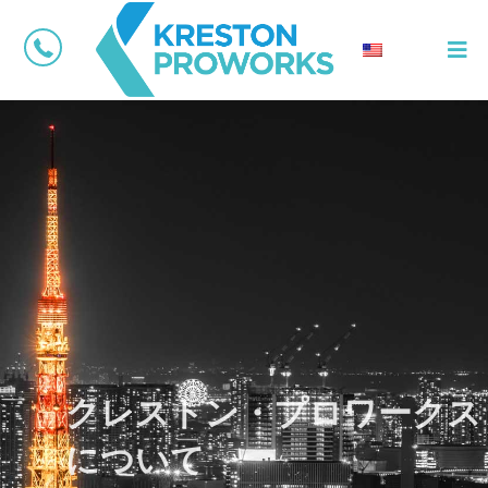
内
Main
容
Menu
を
ス
キ
ッ
プ
クレストン・プロワークス
について